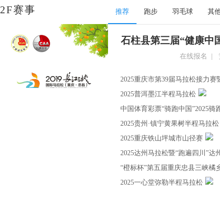
2F赛事
推荐
跑步
羽毛球
其
石柱县第三届“健康中国
在线报名 |
2025重庆市第39届马拉松接力
2025普洱墨江半程马拉松
中国体育彩票“骑跑中国”2025骑
2025贵州·镇宁黄果树半程马拉松
2025重庆铁山坪城市山径赛
2025达州马拉松暨“跑遍四川”达
“橙标杯”第五届重庆忠县三峡橘
2025一心堂弥勒半程马拉松