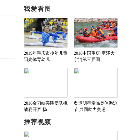
我爱看图
2019年重庆市少年儿童
2018中国重庆·巫溪大
阳光体育幼儿...
宁河第三届国...
2016金刀峡溪降团队挑
奥运明星亲临奥体游泳
战赛开赛 畅...
节 共同助力奥运...
推荐视频