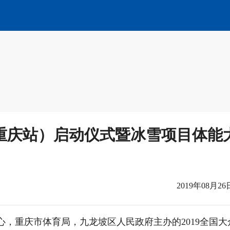
（重庆站）启动仪式暨冰雪项目体
2019年08月26
心，重庆市体育局，九龙坡区人民政府主办的2019全国大