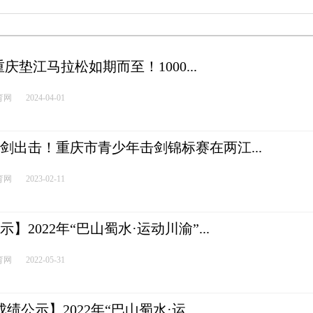
4重庆垫江马拉松如期而至！1000...
育网
2024-04-01
剑出击！重庆市青少年击剑锦标赛在两江...
育网
2023-02-11
】2022年“巴山蜀水·运动川渝”...
育网
2022-05-31
成绩公示】2022年“巴山蜀水·运...