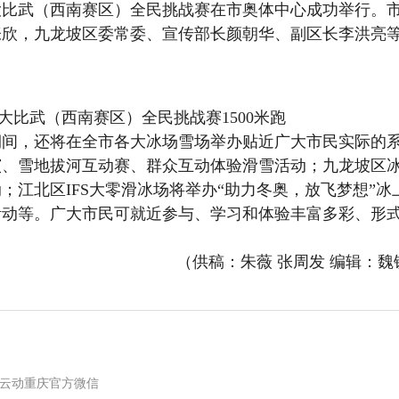
大比武（西南赛区）全民挑战赛在市奥体中心成功举行。
张欣，九龙坡区委常委、宣传部长颜朝华、副区长李洪亮
大比武（西南赛区）全民挑战赛1500米跑
）期间，还将在全市各大冰场雪场举办贴近广大市民实际的
演、雪地拔河互动赛、群众互动体验滑雪活动；九龙坡区
江北区IFS大零滑冰场将举办“助力冬奥，放飞梦想”冰
活动等。广大市民可就近参与、学习和体验丰富多彩、形
（供稿：朱薇 张周发 编辑：魏
云动重庆官方微信